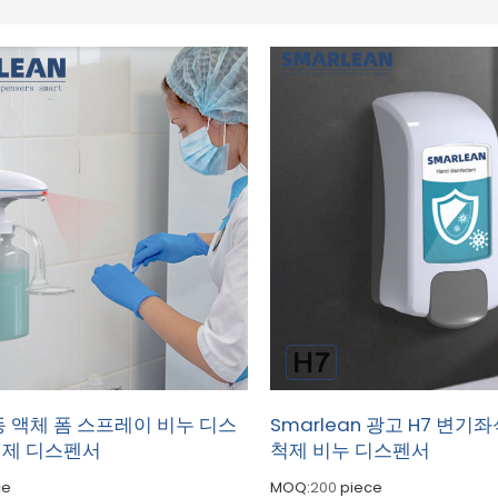
동 액체 폼 스프레이 비누 디스
Smarlean 광고 H7 변기
정제 디스펜서
척제 비누 디스펜서
ce
MOQ:
200
piece