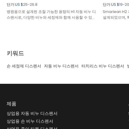
단가:
US $
25-26.8
단가:
US $
19-20
병원용으로 설계된 조절 가능한 용량의 H1 자동 비누 디
Smarlean 
스펜서로, 다양한 비누와 세정제와 함께 사용할 수 있습
설계되었으며, 
니다.
델이 탄생했습니
키워드
손 세정제 디스펜서
자동 비누 디스펜서
터치리스 비누 디스펜서
제품
상업용 자동 비누 디스펜서
상업용 손 비누 디스펜서
상업용 종이 타월 디스펜서