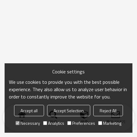
Cookie settings
We use cookies to provide you with the best possible
experience. They also allow us to analyze user behavior in
order to constantly improve the website for you.
Accept all
Accept Selection
Reject All
홈
검색
범주
문의 보내기
Necessary
Analytics
Preferences
Marketing