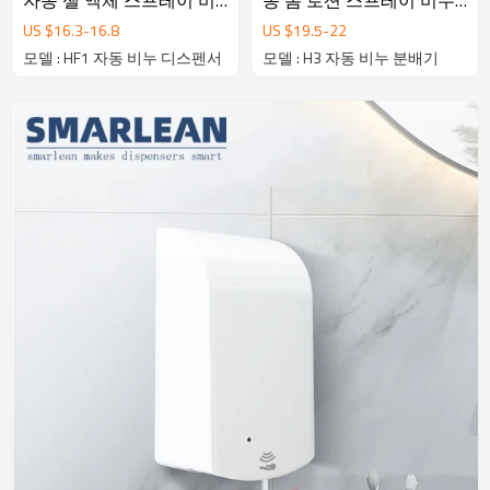
자동 젤 액체 스프레이 비
동 폼 로션 스프레이 비누
누 디스펜서
디스펜서
US $
16.3
-
16.8
US $
19.5
-
22
모델 : HF1 자동 비누 디스펜서
모델 : H3 자동 비누 분배기